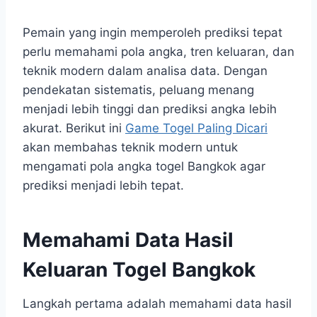
Pemain yang ingin memperoleh prediksi tepat
perlu memahami pola angka, tren keluaran, dan
teknik modern dalam analisa data. Dengan
pendekatan sistematis, peluang menang
menjadi lebih tinggi dan prediksi angka lebih
akurat. Berikut ini
Game Togel Paling Dicari
akan membahas teknik modern untuk
mengamati pola angka togel Bangkok agar
prediksi menjadi lebih tepat.
Memahami Data Hasil
Keluaran Togel Bangkok
Langkah pertama adalah memahami data hasil