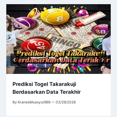
Prediksi Togel Takarakuji
Berdasarkan Data Terakhir
By
KranesMuasyut969
03/29/2026