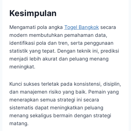
Kesimpulan
Mengamati pola angka
Togel Bangkok
secara
modern membutuhkan pemahaman data,
identifikasi pola dan tren, serta penggunaan
statistik yang tepat. Dengan teknik ini, prediksi
menjadi lebih akurat dan peluang menang
meningkat.
Kunci sukses terletak pada konsistensi, disiplin,
dan manajemen risiko yang baik. Pemain yang
menerapkan semua strategi ini secara
sistematis dapat meningkatkan peluang
menang sekaligus bermain dengan strategi
matang.