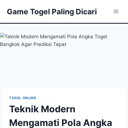
Skip
Game Togel Paling Dicari
to
content
TOGEL ONLINE
Teknik Modern
Mengamati Pola Angka