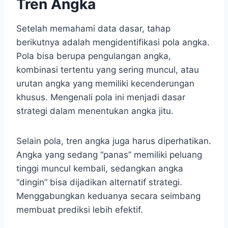
Tren Angka
Setelah memahami data dasar, tahap
berikutnya adalah mengidentifikasi pola angka.
Pola bisa berupa pengulangan angka,
kombinasi tertentu yang sering muncul, atau
urutan angka yang memiliki kecenderungan
khusus. Mengenali pola ini menjadi dasar
strategi dalam menentukan angka jitu.
Selain pola, tren angka juga harus diperhatikan.
Angka yang sedang “panas” memiliki peluang
tinggi muncul kembali, sedangkan angka
“dingin” bisa dijadikan alternatif strategi.
Menggabungkan keduanya secara seimbang
membuat prediksi lebih efektif.