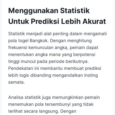
Menggunakan Statistik
Untuk Prediksi Lebih Akurat
Statistik menjadi alat penting dalam mengamati
pola togel Bangkok. Dengan menghitung
frekuensi kemunculan angka, pemain dapat
menentukan angka mana yang berpotensi
tinggi muncul pada periode berikutnya.
Pendekatan ini membantu membuat prediksi
lebih logis dibanding mengandalkan insting
semata.
Analisa statistik juga memungkinkan pemain
menemukan pola tersembunyi yang tidak
terlihat secara langsung. Dengan