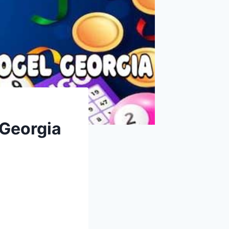
Georgia