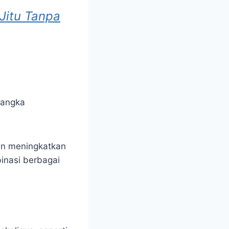
 Jitu Tanpa
 angka
an meningkatkan
inasi berbagai