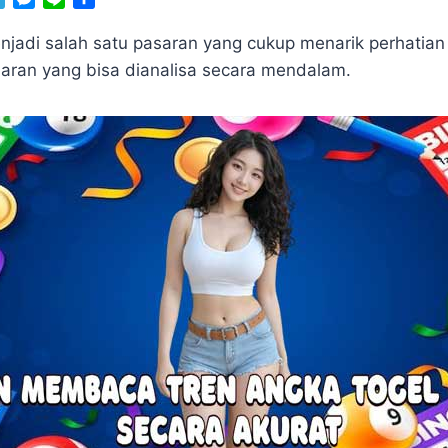
e
e
i
h
l
s
n
a
njadi salah satu pasaran yang cukup menarik perhatian 
e
s
e
r
luaran yang bisa dianalisa secara mendalam.
g
e
e
r
n
a
g
m
e
r