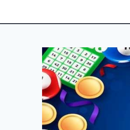
Skip
to
content