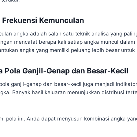
 Frekuensi Kemunculan
ulan angka adalah salah satu teknik analisa yang pali
engan mencatat berapa kali setiap angka muncul dalam 
tukan angka yang memiliki peluang lebih besar untuk 
 Pola Ganjil-Genap dan Besar-Kecil
 pola ganjil-genap dan besar-kecil juga menjadi indikato
ka. Banyak hasil keluaran menunjukkan distribusi tert
pola ini, Anda dapat menyusun kombinasi angka yang 
.