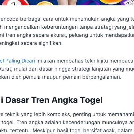
encoba berbagai cara untuk menemukan angka yang te
ih mengandalkan keberuntungan tanpa strategi yang jel
tren angka secara akurat, peluang untuk mendapatka
eningkat secara signifikan.
 Paling Dicari
ini akan membahas teknik jitu membaca 
urat, mulai dari dasar hingga strategi lanjutan yang m
apkan oleh pemula maupun pemain berpengalaman.
Dasar Tren Angka Togel
 teknik yang lebih kompleks, penting untuk memahami
 togel. Tren angka adalah kecenderungan munculnya an
tu tertentu. Meskipun hasil togel bersifat acak, dalam