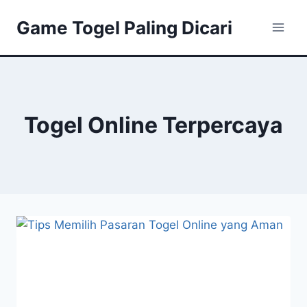
Skip
Game Togel Paling Dicari
to
content
Togel Online Terpercaya