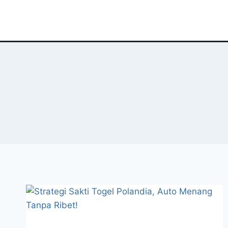
Skip
to
content