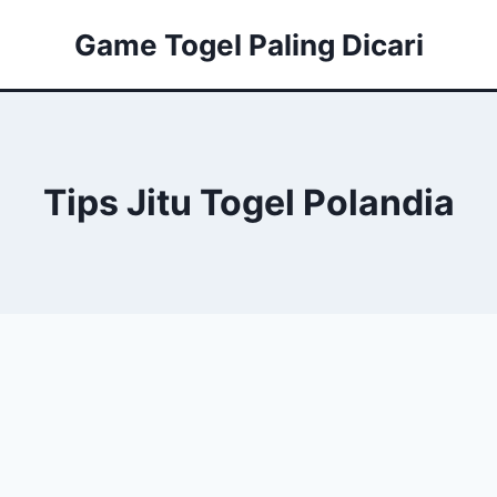
Game Togel Paling Dicari
Tips Jitu Togel Polandia