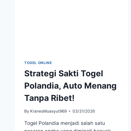
TOGEL ONLINE
Strategi Sakti Togel
Polandia, Auto Menang
Tanpa Ribet!
By
KranesMuasyut969
03/31/2026
Togel Polandia menjadi salah satu
pasaran angka yang diminati banyak