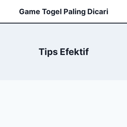
Game Togel Paling Dicari
Tips Efektif