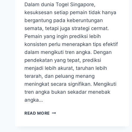
Dalam dunia Togel Singapore,
kesuksesan setiap pemain tidak hanya
bergantung pada keberuntungan
semata, tetapi juga strategi cermat.
Pemain yang ingin prediksi lebih
konsisten perlu menerapkan tips efektif
dalam mengikuti tren angka. Dengan
pendekatan yang tepat, prediksi
menjadi lebih akurat, taruhan lebih
terarah, dan peluang menang
meningkat secara signifikan. Mengikuti
tren angka bukan sekadar menebak
angka…
TIPS
READ MORE
EFEKTIF
MENGIKUTI
TREN