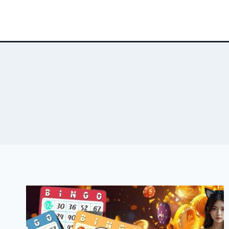
Skip
to
content