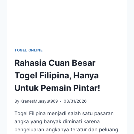
TOGEL ONLINE
Rahasia Cuan Besar
Togel Filipina, Hanya
Untuk Pemain Pintar!
By
KranesMuasyut969
03/31/2026
Togel Filipina menjadi salah satu pasaran
angka yang banyak diminati karena
pengeluaran angkanya teratur dan peluang