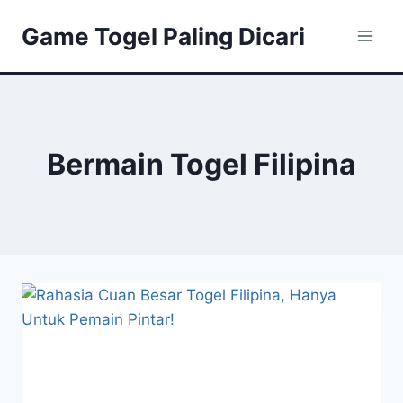
Skip
Game Togel Paling Dicari
to
content
Bermain Togel Filipina